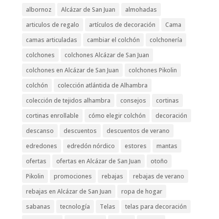
albornoz
Alcázar de San Juan
almohadas
articulos de regalo
artículos de decoración
Cama
camas articuladas
cambiar el colchón
colchonería
colchones
colchones Alcázar de San Juan
colchones en Alcázar de San Juan
colchones Pikolin
colchón
colección atlántida de Alhambra
colección de tejidos alhambra
consejos
cortinas
cortinas enrollable
cómo elegir colchón
decoración
descanso
descuentos
descuentos de verano
edredones
edredón nórdico
estores
mantas
ofertas
ofertas en Alcázar de San Juan
otoño
Pikolin
promociones
rebajas
rebajas de verano
rebajas en Alcázar de San Juan
ropa de hogar
sabanas
tecnología
Telas
telas para decoración