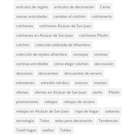
articulos de regalo
artículos de decoración
Cama
camas articuladas
cambiar el colchón
colchonería
colchones
colchones Alcázar de San Juan
colchones en Alcázar de San Juan
colchones Pikolin
colchón
colección atlántida de Alhambra
colección de tejidos alhambra
consejos
cortinas
cortinas enrollable
cómo elegir colchón
decoración
descanso
descuentos
descuentos de verano
edredones
edredón nórdico
estores
mantas
ofertas
ofertas en Alcázar de San Juan
otoño
Pikolin
promociones
rebajas
rebajas de verano
rebajas en Alcázar de San Juan
ropa de hogar
sabanas
tecnología
Telas
telas para decoración
Tendencias
Textil hogar
toallas
Toldos