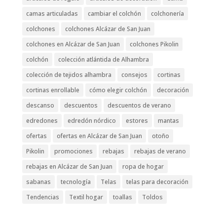
camas articuladas
cambiar el colchón
colchonería
colchones
colchones Alcázar de San Juan
colchones en Alcázar de San Juan
colchones Pikolin
colchón
colección atlántida de Alhambra
colección de tejidos alhambra
consejos
cortinas
cortinas enrollable
cómo elegir colchón
decoración
descanso
descuentos
descuentos de verano
edredones
edredón nórdico
estores
mantas
ofertas
ofertas en Alcázar de San Juan
otoño
Pikolin
promociones
rebajas
rebajas de verano
rebajas en Alcázar de San Juan
ropa de hogar
sabanas
tecnología
Telas
telas para decoración
Tendencias
Textil hogar
toallas
Toldos