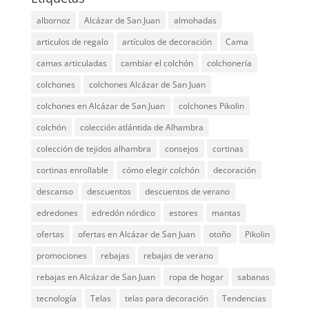
albornoz
Alcázar de San Juan
almohadas
articulos de regalo
artículos de decoración
Cama
camas articuladas
cambiar el colchón
colchonería
colchones
colchones Alcázar de San Juan
colchones en Alcázar de San Juan
colchones Pikolin
colchón
colección atlántida de Alhambra
colección de tejidos alhambra
consejos
cortinas
cortinas enrollable
cómo elegir colchón
decoración
descanso
descuentos
descuentos de verano
edredones
edredón nórdico
estores
mantas
ofertas
ofertas en Alcázar de San Juan
otoño
Pikolin
promociones
rebajas
rebajas de verano
rebajas en Alcázar de San Juan
ropa de hogar
sabanas
tecnología
Telas
telas para decoración
Tendencias