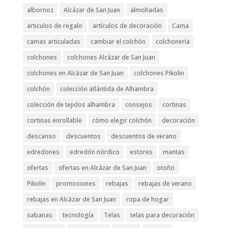
albornoz
Alcázar de San Juan
almohadas
articulos de regalo
artículos de decoración
Cama
camas articuladas
cambiar el colchón
colchonería
colchones
colchones Alcázar de San Juan
colchones en Alcázar de San Juan
colchones Pikolin
colchón
colección atlántida de Alhambra
colección de tejidos alhambra
consejos
cortinas
cortinas enrollable
cómo elegir colchón
decoración
descanso
descuentos
descuentos de verano
edredones
edredón nórdico
estores
mantas
ofertas
ofertas en Alcázar de San Juan
otoño
Pikolin
promociones
rebajas
rebajas de verano
rebajas en Alcázar de San Juan
ropa de hogar
sabanas
tecnología
Telas
telas para decoración