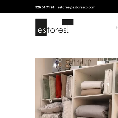
926 54 71 74
|
estores@estorescb.com