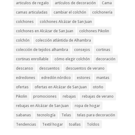
articulos de regalo
artículos de decoración
Cama
camas articuladas
cambiar el colchón
colchonería
colchones
colchones Alcázar de San Juan
colchones en Alcázar de San Juan
colchones Pikolin
colchón
colección atlántida de Alhambra
colección de tejidos alhambra
consejos
cortinas
cortinas enrollable
cómo elegir colchón
decoración
descanso
descuentos
descuentos de verano
edredones
edredón nórdico
estores
mantas
ofertas
ofertas en Alcázar de San Juan
otoño
Pikolin
promociones
rebajas
rebajas de verano
rebajas en Alcázar de San Juan
ropa de hogar
sabanas
tecnología
Telas
telas para decoración
Tendencias
Textil hogar
toallas
Toldos