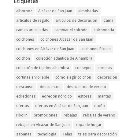
Etiquetas
albornoz
Alcázar de San Juan
almohadas
articulos de regalo
artículos de decoración
Cama
camas articuladas
cambiar el colchón
colchonería
colchones
colchones Alcázar de San Juan
colchones en Alcázar de San Juan
colchones Pikolin
colchón
colección atlántida de Alhambra
colección de tejidos alhambra
consejos
cortinas
cortinas enrollable
cómo elegir colchón
decoración
descanso
descuentos
descuentos de verano
edredones
edredón nórdico
estores
mantas
ofertas
ofertas en Alcázar de San Juan
otoño
Pikolin
promociones
rebajas
rebajas de verano
rebajas en Alcázar de San Juan
ropa de hogar
sabanas
tecnología
Telas
telas para decoración