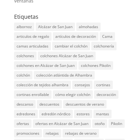
Ventanas
Etiquetas
albornoz
Alcázar de San Juan
almohadas
articulos de regalo
artículos de decoración
Cama
camas articuladas
cambiar el colchón
colchonería
colchones
colchones Alcázar de San Juan
colchones en Alcázar de San Juan
colchones Pikolin
colchón
colección atlántida de Alhambra
colección de tejidos alhambra
consejos
cortinas
cortinas enrollable
cómo elegir colchón
decoración
descanso
descuentos
descuentos de verano
edredones
edredón nórdico
estores
mantas
ofertas
ofertas en Alcázar de San Juan
otoño
Pikolin
promociones
rebajas
rebajas de verano