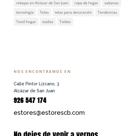
rebajas en Alcázar de San Juan
ropa de hogar
sabanas
tecnología
Telas
telas para decoración
Tendencias
Textil hogar
toallas
Toldos
NOS ENCONTRAMOS EN
Calle Pintor Lizcano, 3
Alcázar de San Juan
926 547 174
estores@estorescb.com
No dejes de venir a vernos