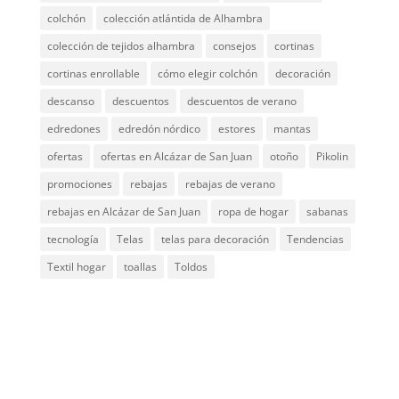
colchón
colección atlántida de Alhambra
colección de tejidos alhambra
consejos
cortinas
cortinas enrollable
cómo elegir colchón
decoración
descanso
descuentos
descuentos de verano
edredones
edredón nórdico
estores
mantas
ofertas
ofertas en Alcázar de San Juan
otoño
Pikolin
promociones
rebajas
rebajas de verano
rebajas en Alcázar de San Juan
ropa de hogar
sabanas
tecnología
Telas
telas para decoración
Tendencias
Textil hogar
toallas
Toldos