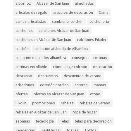
albornoz
Alcázar de San Juan
almohadas
articulos de regalo
artículos de decoración
Cama
camas articuladas
cambiar el colchón
colchonería
colchones
colchones Alcázar de San Juan
colchones en Alcázar de San Juan
colchones Pikolin
colchón
colección atlántida de Alhambra
colección de tejidos alhambra
consejos
cortinas
cortinas enrollable
cómo elegir colchón
decoración
descanso
descuentos
descuentos de verano
edredones
edredón nórdico
estores
mantas
ofertas
ofertas en Alcázar de San Juan
otoño
Pikolin
promociones
rebajas
rebajas de verano
rebajas en Alcázar de San Juan
ropa de hogar
sabanas
tecnología
Telas
telas para decoración
Tendencias
Textil hogar
toallas
Toldos